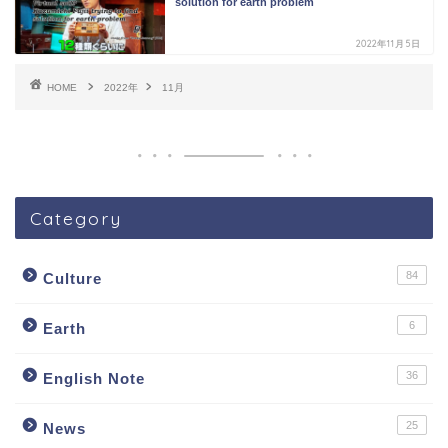
solution for earth problem
2022年11月5日
HOME
2022年
11月
Category
84
Culture
6
Earth
36
English Note
25
News