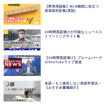
2
【野球用語集】MLB観戦に役立つ
英単語対訳集(英語)
3
24時間英語漬けが可能なニュースス
トリーミングサイト集
4
【24時間英語漬け】ブルームバーグ
のYouTubeライブ放送
5
多読～もう挫折しない英語学習法～
【おすすめ書籍紹介】