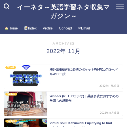
イーネタ～英語学習ネタ収集マ
ガジン～
Home
Index
Profile
Concept
✉Email
― ARCHIVES ―
2022年 11月
World
海外出張/旅行に必携のポケットWi-Fiはグローバ
ルWiFi一択
2022年11月27日
Culture
Wonder (R. J. パラシオ)｜英語多読におすすめの
学園もの感動作
2022年11月13日
Culture
Virtual soil? Kazumichi Fujii trying to find