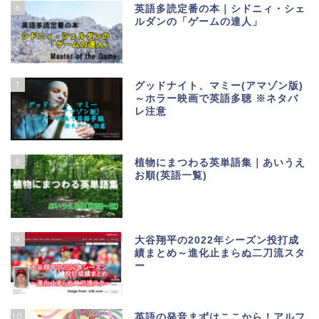
6
英語多読定番の本｜シドニィ・シェ
ルダンの「ゲームの達人」
7
グッドナイト、マミー(アマゾン版)
～ホラー映画で英語多聴 ※ネタバ
レ注意
8
植物にまつわる英単語集｜あいうえ
お順(英語一覧)
9
大谷翔平の2022年シーズン投打成
績まとめ～進化止まらぬ二刀流スタ
ー
10
英語の発音まずはここから！アルフ