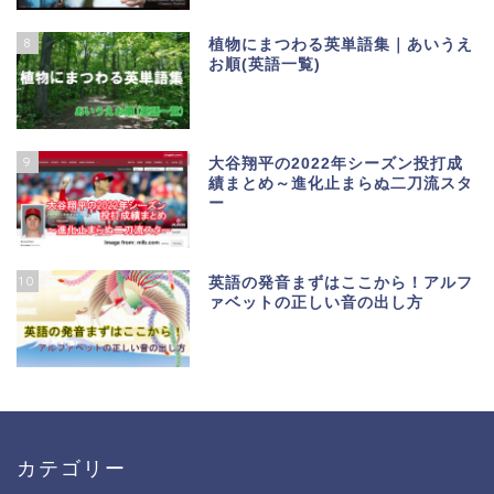
8
植物にまつわる英単語集｜あいうえ
お順(英語一覧)
9
大谷翔平の2022年シーズン投打成
績まとめ～進化止まらぬ二刀流スタ
ー
10
英語の発音まずはここから！アルフ
ァベットの正しい音の出し方
カテゴリー