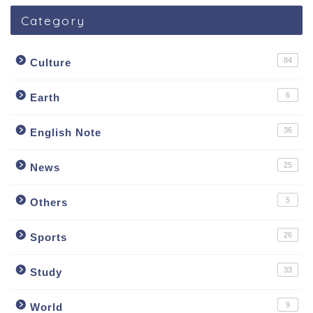
Category
84
Culture
6
Earth
36
English Note
25
News
5
Others
26
Sports
33
Study
9
World