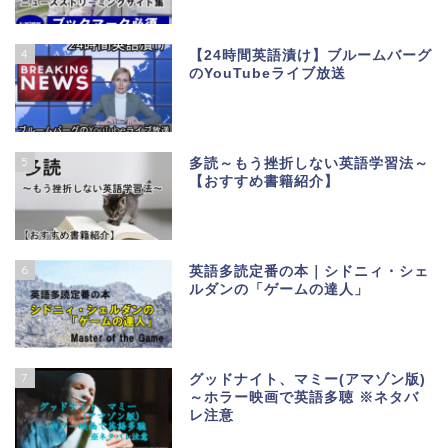
4
【24時間英語漬け】ブルームバーグ
のYouTubeライブ放送
5
多読～もう挫折しない英語学習法～
【おすすめ書籍紹介】
6
英語多読定番の本｜シドニィ・シェ
ルダンの「ゲームの達人」
7
グッドナイト、マミー(アマゾン版)
～ホラー映画で英語多聴 ※ネタバ
レ注意