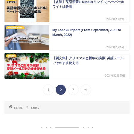
【多読】英語学習にKindle(キンドル)ペーパーホ
ワイトは最高
2022年3月19日
English Note
My Tadoku report (From September, 2021 to
March, 2022)
2022年3月13日
Study
【例文集】クリスマスと新年の挨拶│英語メール
でそのまま使える
2021年12月30日
1
2
3
4
HOME
Study