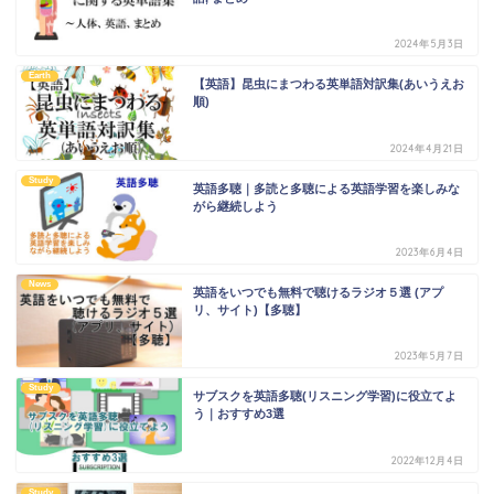
2024年5月3日
Earth
【英語】昆虫にまつわる英単語対訳集(あいうえお
順)
2024年4月21日
Study
英語多聴｜多読と多聴による英語学習を楽しみな
がら継続しよう
2023年6月4日
News
英語をいつでも無料で聴けるラジオ５選 (アプ
リ、サイト)【多聴】
2023年5月7日
Study
サブスクを英語多聴(リスニング学習)に役立てよ
う｜おすすめ3選
2022年12月4日
Study