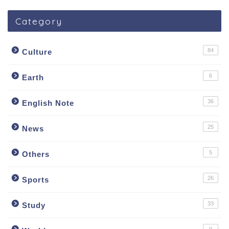
Category
84
Culture
6
Earth
36
English Note
25
News
5
Others
26
Sports
33
Study
9