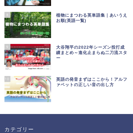
8
植物にまつわる英単語集｜あいうえ
お順(英語一覧)
9
大谷翔平の2022年シーズン投打成
績まとめ～進化止まらぬ二刀流スタ
ー
10
英語の発音まずはここから！アルフ
ァベットの正しい音の出し方
カテゴリー