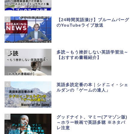
4
【24時間英語漬け】ブルームバーグ
のYouTubeライブ放送
5
多読～もう挫折しない英語学習法～
【おすすめ書籍紹介】
6
英語多読定番の本｜シドニィ・シェ
ルダンの「ゲームの達人」
7
グッドナイト、マミー(アマゾン版)
～ホラー映画で英語多聴 ※ネタバ
レ注意