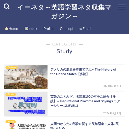
イーネタ～英語学習ネタ収集マ
ガジン～
Home
Index
Profile
Concept
✉Email
― CATEGORY ―
Study
Culture
アメリカの歴史を洋書で学ぶ～The History of
the United States【多読】
2024年7月7日
Study
英語のことわざ、名言集100の本をご紹介【多
読】～Inspirational Proverbs and Sayings ラダ
ーシリーズLEVEL3
2024年6月9日
Study
人間のからだの部位に関する英単語集～人体, 英
語, まとめ