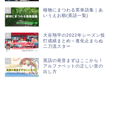
植物にまつわる英単語集｜あ
8
いうえお順(英語一覧)
大谷翔平の2022年シーズン投
9
打成績まとめ～進化止まらぬ
二刀流スター
英語の発音まずはここから！
10
アルファベットの正しい音の
出し方