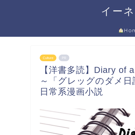
イーネ
Ho
Culture
PR
【洋書多読】Diary of a Wi
～「グレッグのダメ日
日常系漫画小説