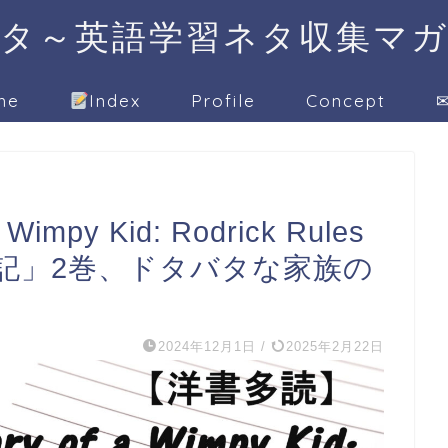
タ～英語学習ネタ収集マ
me
Index
Profile
Concept
✉
mpy Kid: Rodrick Rules
記」2巻、ドタバタな家族の
2024年12月1日
/
2025年2月22日