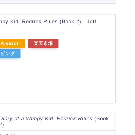
mpy Kid: Rodrick Rules (Book 2)｜Jeff
Amazon
楽天市場
ッピング
Diary of a Wimpy Kid: Rodrick Rules
(Book
2)