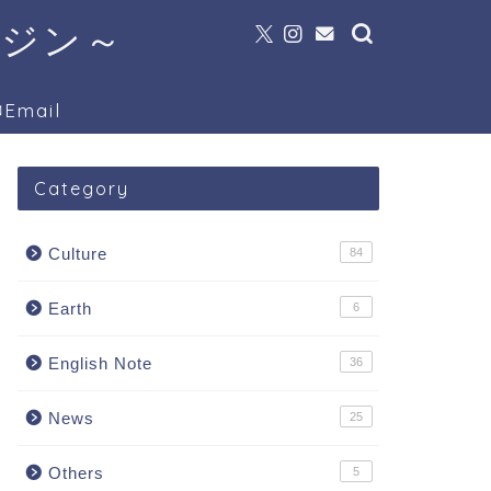
ガジン～
Email
Category
Culture
84
Earth
6
English Note
36
News
25
Others
5