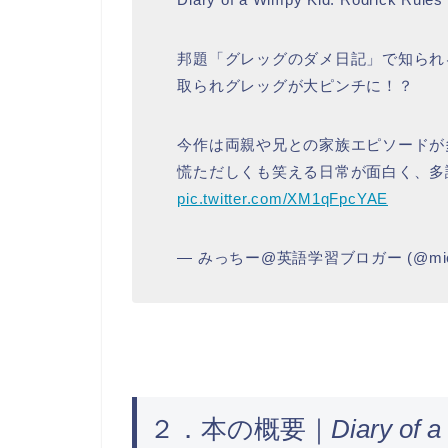
邦題「グレッグのダメ日記」で知られ
取られグレッグが大ピンチに！？
今作は両親や兄との家族エピソードが
慌ただしくも笑える日常が面白く、多
pic.twitter.com/XM1qFpcYAE
— みっちー@英語学習ブロガー (@michi
２．本の概要｜
Diary of 