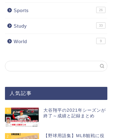
Sports
26
Study
33
World
9
人気記事
大谷翔平の2021年シーズンが
1
終了～成績と記録まとめ
【野球用語集】MLB観戦に役
2