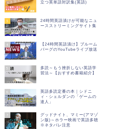
立つ英単語対訳集(英語)
24時間英語漬けが可能なニュ
3
ースストリーミングサイト集
【24時間英語漬け】ブルーム
4
バーグのYouTubeライブ放送
多読～もう挫折しない英語学
5
習法～【おすすめ書籍紹介】
英語多読定番の本｜シドニ
6
ィ・シェルダンの「ゲームの
達人」
グッドナイト、マミー(アマゾ
7
ン版)～ホラー映画で英語多聴
※ネタバレ注意