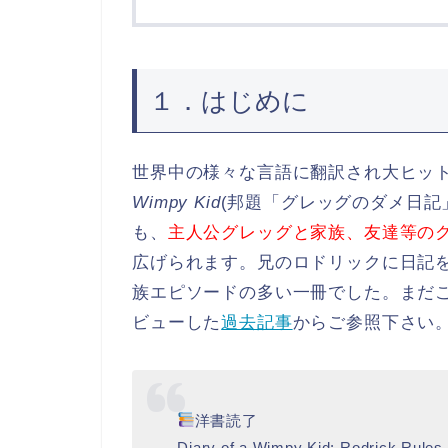
１．はじめに
世界中の様々な言語に翻訳され大ヒッ
Wimpy Kid
(邦題「グレッグのダメ日記
も、
主人公グレッグと家族、友達等の
広げられます。兄のロドリックに日記
族エピソードの多い一冊でした。まだ
ビューした
過去記事
からご参照下さい
洋書読了
Diary of a Wimpy Kid: Rodrick Rules