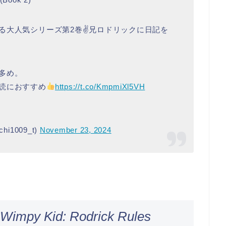
る大人気シリーズ第2巻✌️兄ロドリックに日記を
多め。
読におすすめ
https://t.co/KmpmiXl5VH
1009_t)
November 23, 2024
a Wimpy Kid: Rodrick Rules