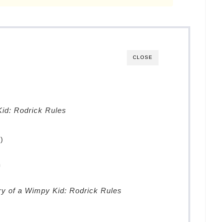
CLOSE
Kid: Rodrick Rules
)
中
ry of a Wimpy Kid: Rodrick Rules