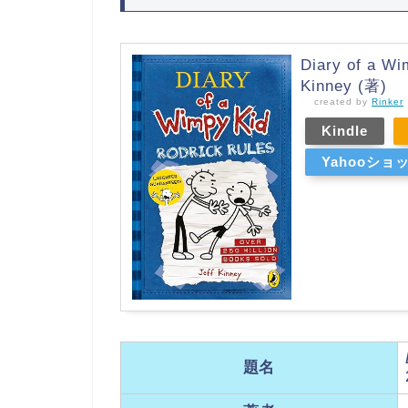
Diary of a Wi
Kinney (著)
created by
Rinker
Kindle
Yahooショ
題名