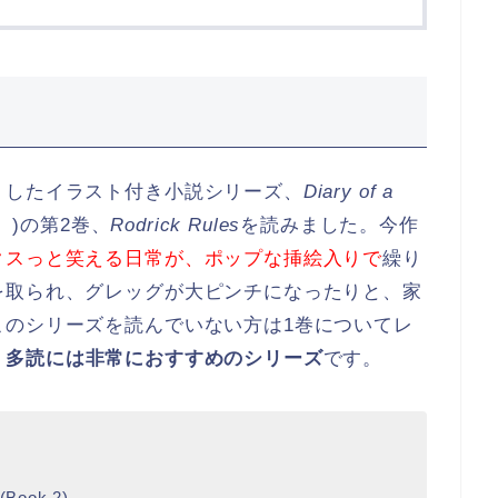
トしたイラスト付き小説シリーズ、
Diary of a
」)の第2巻、
Rodrick Rules
を読みました。今作
クスっと笑える日常が、ポップな挿絵入りで
繰り
を取られ、グレッグが大ピンチになったりと、家
このシリーズを読んでいない方は1巻についてレ
。
多読には非常におすすめのシリーズ
です。
 (Book 2)