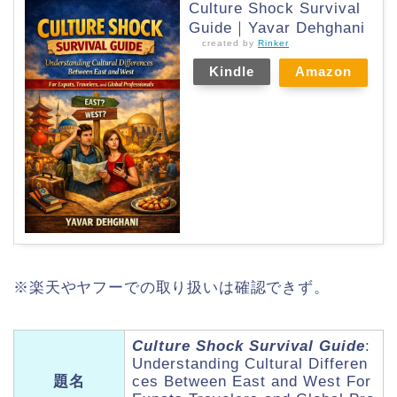
Culture Shock Survival
Guide｜Yavar Dehghani
created by
Rinker
Kindle
Amazon
※楽天やヤフーでの取り扱いは確認できず。
Culture Shock Survival Guide
:
Understanding Cultural Differen
題名
ces Between East and West For