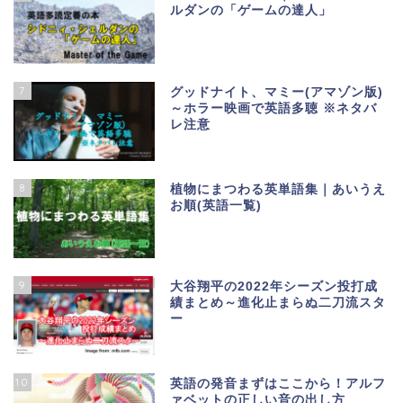
ルダンの「ゲームの達人」
7
グッドナイト、マミー(アマゾン版)
～ホラー映画で英語多聴 ※ネタバ
レ注意
8
植物にまつわる英単語集｜あいうえ
お順(英語一覧)
9
大谷翔平の2022年シーズン投打成
績まとめ～進化止まらぬ二刀流スタ
ー
10
英語の発音まずはここから！アルフ
ァベットの正しい音の出し方