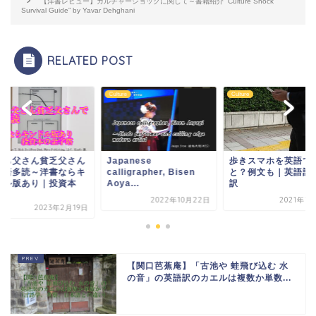
【洋書レビュー】カルチャーショックに関して～書籍紹介 “Culture Shock
Survival Guide” by Yavar Dehghani
RELATED POST
re
Culture
Culture
持ち父さん貧乏父さん
Japanese
歩きスマホを英語で
英語多読～洋書ならキ
calligrapher, Bisen
と？例文も｜英語記
ドル版あり｜投資本
Aoya...
訳
.
2022年10月22日
2021年7
2023年2月19日
【関口芭蕉庵】「古池や 蛙飛び込む 水
の音」の英語訳のカエルは複数か単数...