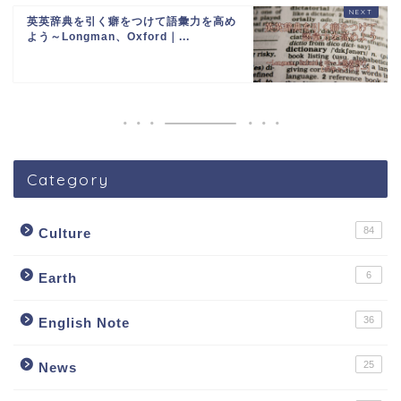
英英辞典を引く癖をつけて語彙力を高め
よう～Longman、Oxford｜...
Category
84
Culture
6
Earth
36
English Note
25
News