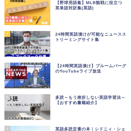
2
【野球用語集】MLB観戦に役立つ
英単語対訳集(英語)
3
24時間英語漬けが可能なニュースス
トリーミングサイト集
4
【24時間英語漬け】ブルームバーグ
のYouTubeライブ放送
5
多読～もう挫折しない英語学習法～
【おすすめ書籍紹介】
6
英語多読定番の本｜シドニィ・シェ