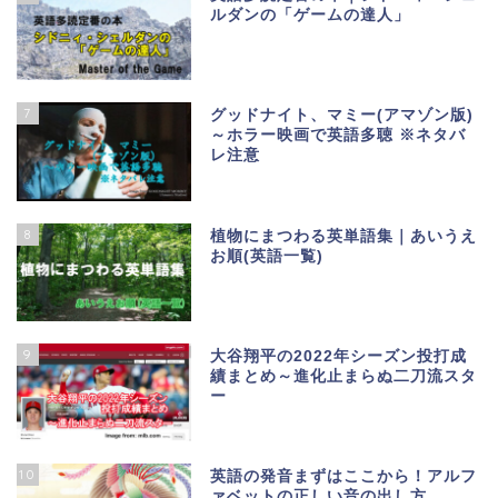
ルダンの「ゲームの達人」
7
グッドナイト、マミー(アマゾン版)
～ホラー映画で英語多聴 ※ネタバ
レ注意
8
植物にまつわる英単語集｜あいうえ
お順(英語一覧)
9
大谷翔平の2022年シーズン投打成
績まとめ～進化止まらぬ二刀流スタ
ー
10
英語の発音まずはここから！アルフ
ァベットの正しい音の出し方