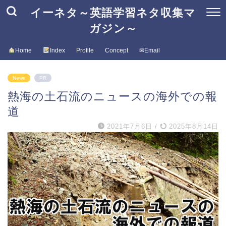
イーネタ～英語学習ネタ収集マ
ガジン～
Home
Index
Profile
Concept
✉Email
News
PR
熱海の土石流のニュースの海外での報
道
2021年7月6日
/
2025年8月14日