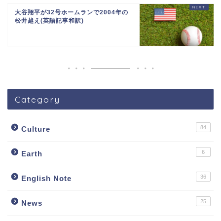
大谷翔平が32号ホームランで2004年の
松井越え(英語記事和訳)
Category
84
Culture
6
Earth
36
English Note
25
News