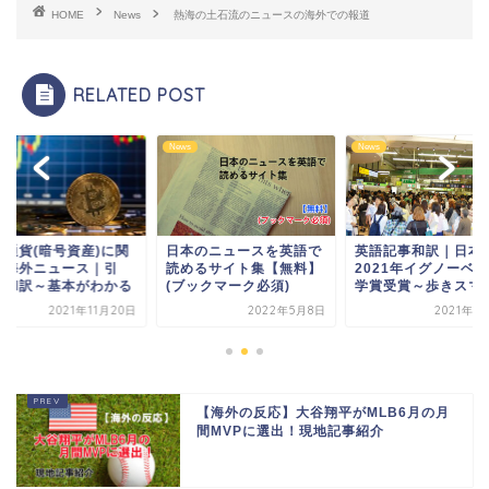
HOME
News
熱海の土石流のニュースの海外での報道
RELATED POST
s
News
News
想通貨(暗号資産)に関
日本のニュースを英語で
英語記事和訳｜日本
る海外ニュース｜引
読めるサイト集【無料】
2021年イグノーベ
・和訳～基本がわかる
(ブックマーク必須)
学賞受賞～歩きスマ
2021年11月20日
2022年5月8日
2021年1
【海外の反応】大谷翔平がMLB6月の月
間MVPに選出！現地記事紹介