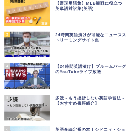
2
【野球用語集】MLB観戦に役立つ
英単語対訳集(英語)
3
24時間英語漬けが可能なニュースス
トリーミングサイト集
4
【24時間英語漬け】ブルームバーグ
のYouTubeライブ放送
5
多読～もう挫折しない英語学習法～
【おすすめ書籍紹介】
6
英語多読定番の本｜シドニィ・シェ