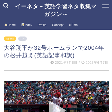
イーネタ～英語学習ネタ収集マ
ガジン～
Home
Index
Profile
Concept
✉Email
Sports
PR
大谷翔平が32号ホームランで2004年
の松井越え(英語記事和訳)
2021年7月8日
/
2025年6月7日