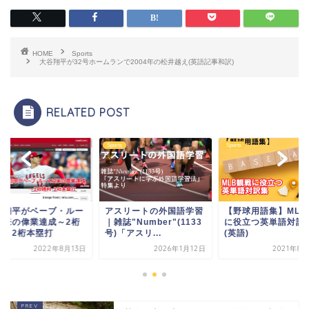
HOME
Sports
大谷翔平が32号ホームランで2004年の松井越え(英語記事和訳)
RELATED POST
s
Sports
Sports
谷翔平がベーブ・ルー
アスリートの外国語学習
【野球用語集】MLB
以来の偉業達成～2桁
｜雑誌"Number"(1133
に役立つ英単語対訳
利・2桁本塁打
号)「アスリ...
(英語)
2022年8月13日
2026年1月12日
2021年8