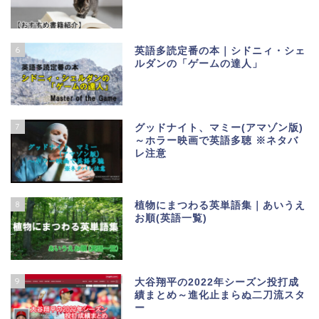
6
英語多読定番の本｜シドニィ・シェ
ルダンの「ゲームの達人」
7
グッドナイト、マミー(アマゾン版)
～ホラー映画で英語多聴 ※ネタバ
レ注意
8
植物にまつわる英単語集｜あいうえ
お順(英語一覧)
9
大谷翔平の2022年シーズン投打成
績まとめ～進化止まらぬ二刀流スタ
ー