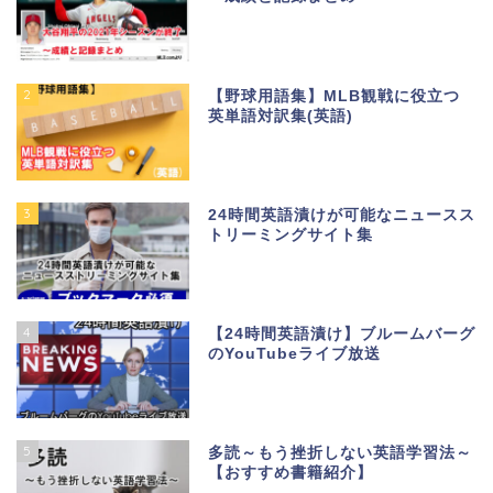
2
【野球用語集】MLB観戦に役立つ
英単語対訳集(英語)
3
24時間英語漬けが可能なニュースス
トリーミングサイト集
4
【24時間英語漬け】ブルームバーグ
のYouTubeライブ放送
5
多読～もう挫折しない英語学習法～
【おすすめ書籍紹介】