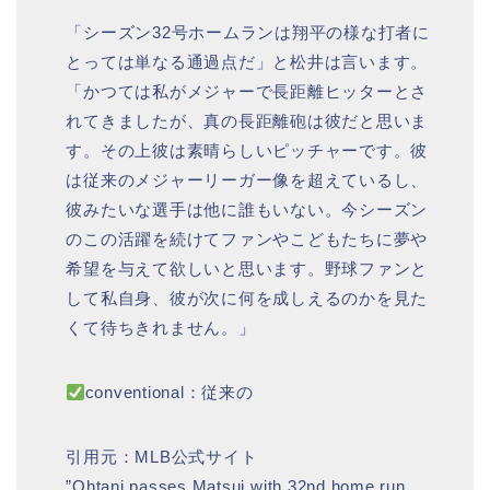
「シーズン32号ホームランは翔平の様な打者に
とっては単なる通過点だ」と松井は言います。
「かつては私がメジャーで長距離ヒッターとさ
れてきましたが、真の長距離砲は彼だと思いま
す。その上彼は素晴らしいピッチャーです。彼
は従来のメジャーリーガー像を超えているし、
彼みたいな選手は他に誰もいない。今シーズン
のこの活躍を続けてファンやこどもたちに夢や
希望を与えて欲しいと思います。野球ファンと
して私自身、彼が次に何を成しえるのかを見た
くて待ちきれません。」
conventional：従来の
引用元：MLB公式サイト
”Ohtani passes Matsui with 32nd home run