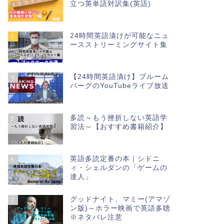
立つ英単語対訳集(英語)
24時間英語漬けが可能なニュ
3
ースストリーミングサイト集
【24時間英語漬け】ブルーム
4
バーグのYouTubeライブ放送
多読～もう挫折しない英語学
5
習法～【おすすめ書籍紹介】
英語多読定番の本｜シドニ
6
ィ・シェルダンの「ゲームの
達人」
グッドナイト、マミー(アマゾ
7
ン版)～ホラー映画で英語多聴
※ネタバレ注意