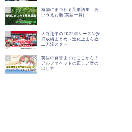
植物にまつわる英単語集｜あ
8
いうえお順(英語一覧)
大谷翔平の2022年シーズン投
9
打成績まとめ～進化止まらぬ
二刀流スター
英語の発音まずはここから！
10
アルファベットの正しい音の
出し方