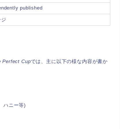
endently published
ージ
e Perfect Cup
では、主に以下の様な内容が書か
)
、ハニー等)