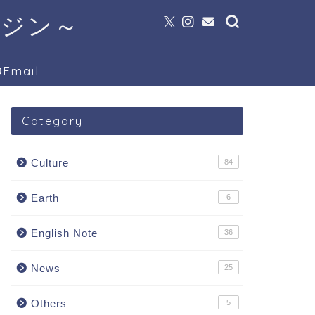
ガジン～
Email
Category
Culture
84
Earth
6
English Note
36
News
25
Others
5