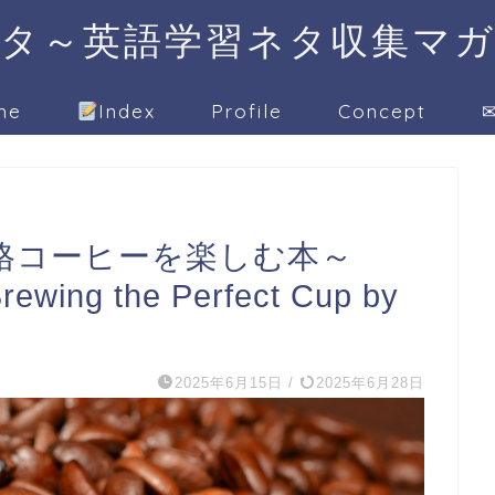
タ～英語学習ネタ収集マ
me
Index
Profile
Concept
✉
格コーヒーを楽しむ本～
Brewing the Perfect Cup by
2025年6月15日
/
2025年6月28日