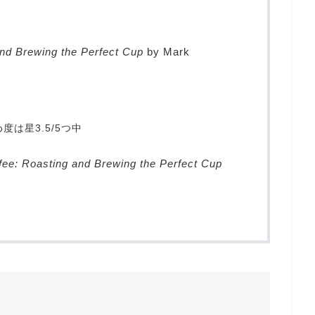
and Brewing the Perfect Cup
by Mark
は星3.5/5つ中
fee: Roasting and Brewing the Perfect Cup