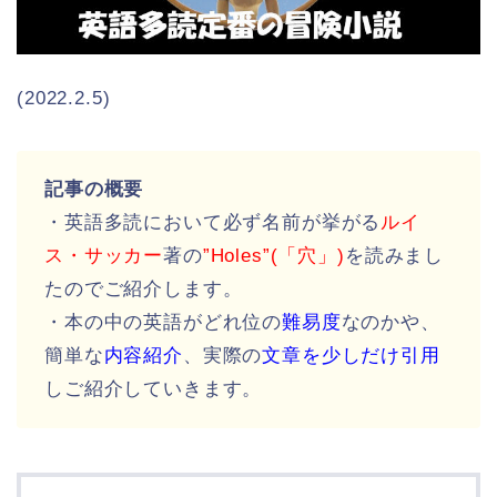
(2022.2.5)
記事の概要
・英語多読において必ず名前が挙がる
ルイ
ス・サッカー
著の
”Holes”(「穴」)
を読みまし
たのでご紹介します。
・本の中の英語がどれ位の
難易度
なのかや、
簡単な
内容紹介
、実際の
文章を少しだけ引用
しご紹介していきます。