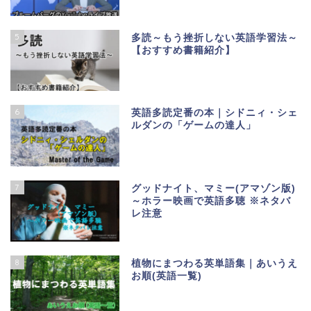
5
多読～もう挫折しない英語学習法～
【おすすめ書籍紹介】
6
英語多読定番の本｜シドニィ・シェ
ルダンの「ゲームの達人」
7
グッドナイト、マミー(アマゾン版)
～ホラー映画で英語多聴 ※ネタバ
レ注意
8
植物にまつわる英単語集｜あいうえ
お順(英語一覧)