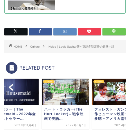
HOME
Culture
Holes｜Louis Sachar著～英語多読定番の冒険小説
RELATED POST
re
Culture
Culture
書ホラー｜The
ハート・ロッカー(The
フォレスト・ガンプ
usemaid～2022年全
Hurt Locker)～戦争映
作ヒューマン映画で
ストセラー...
画で英語...
多聴～アメリカ南部
2023年11月4日
2022年9月3日
2023年2月