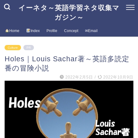
イーネタ～英語学習ネタ収集マ
ガジン～
Home
Index
Profile
Concept
✉Email
Culture
PR
Holes｜Louis Sachar著～英語多読定
番の冒険小説
2022年2月5日
/
2022年10月9日