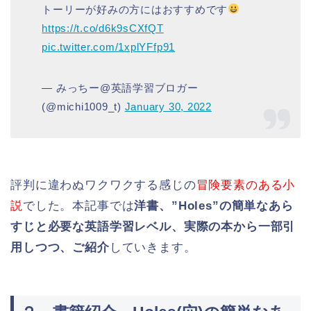
トーリーが好みの方にはおすすめです
https://t.co/d6k9sCXfQT
pic.twitter.com/1xplYFfp91
— みっちー@英語学習ブロガー
(@michi1009_t)
January 30, 2022
評判に違わぬワクワクする感じの
冒険要素のある小
説
でした。本記事では
洋書、”Holes”の簡単なあら
すじと必要な英語学習レベル、実際の本から一部引
用しつつ、ご紹介
していきます。