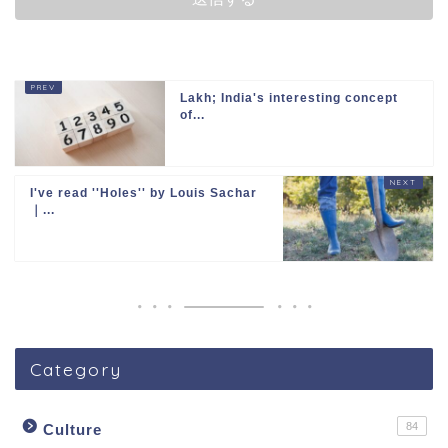
Lakh; India's interesting concept
of...
I've read ''Holes'' by Louis Sachar
｜...
Category
84
Culture