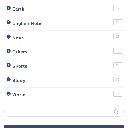
6
Earth
36
English Note
25
News
5
Others
26
Sports
33
Study
9
World