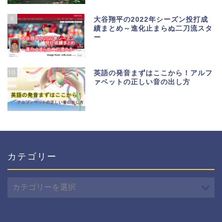
9
大谷翔平の2022年シーズン投打成
績まとめ～進化止まらぬ二刀流スタ
ー
10
英語の発音まずはここから！アルフ
ァベットの正しい音の出し方
カテゴリー
カ
テ
ゴ
リ