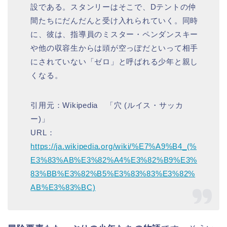
設である。スタンリーはそこで、Dテントの仲
間たちにだんだんと受け入れられていく。同時
に、彼は、指導員のミスター・ペンダンスキー
や他の収容生からは頭が空っぽだといって相手
にされていない「ゼロ」と呼ばれる少年と親し
くなる。
引用元：Wikipedia 「穴 (ルイス・サッカ
ー)」
URL：
https://ja.wikipedia.org/wiki/%E7%A9%B4_(%
E3%83%AB%E3%82%A4%E3%82%B9%E3%
83%BB%E3%82%B5%E3%83%83%E3%82%
AB%E3%83%BC)