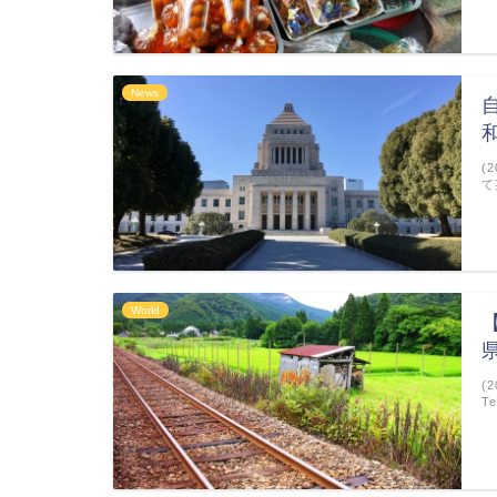
News
(
て
World
(
T