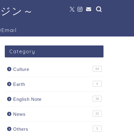
ガジン～
Email
Category
Culture
84
Earth
6
English Note
36
News
25
Others
5