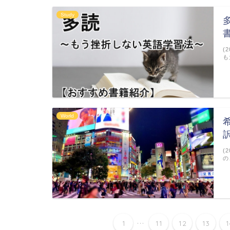
Study
(
も
World
訳
(
の
...
1
11
12
13