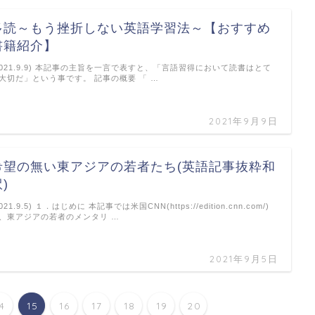
多読～もう挫折しない英語学習法～【おすすめ
書籍紹介】
2021.9.9) 本記事の主旨を一言で表すと、「言語習得において読書はとて
大切だ」という事です。 記事の概要 「 …
2021年9月9日
希望の無い東アジアの若者たち(英語記事抜粋和
)
2021.9.5) １．はじめに 本記事では米国CNN(https://edition.cnn.com/)
、東アジアの若者のメンタリ …
2021年9月5日
14
15
16
17
18
19
20