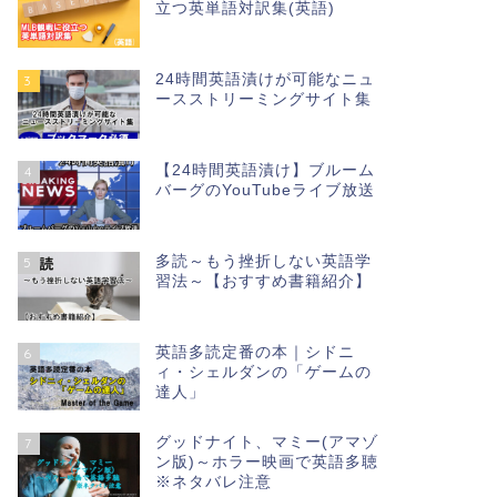
立つ英単語対訳集(英語)
24時間英語漬けが可能なニュ
3
ースストリーミングサイト集
【24時間英語漬け】ブルーム
4
バーグのYouTubeライブ放送
多読～もう挫折しない英語学
5
習法～【おすすめ書籍紹介】
英語多読定番の本｜シドニ
6
ィ・シェルダンの「ゲームの
達人」
グッドナイト、マミー(アマゾ
7
ン版)～ホラー映画で英語多聴
※ネタバレ注意