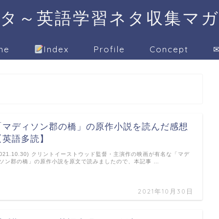
タ～英語学習ネタ収集マ
me
Index
Profile
Concept
✉
「マディソン郡の橋」の原作小説を読んだ感想
【英語多読】
2021.10.30) クリントイーストウッド監督・主演作の映画が有名な「マデ
ソン郡の橋」の原作小説を原文で読みましたので、本記事 …
2021年10月30日