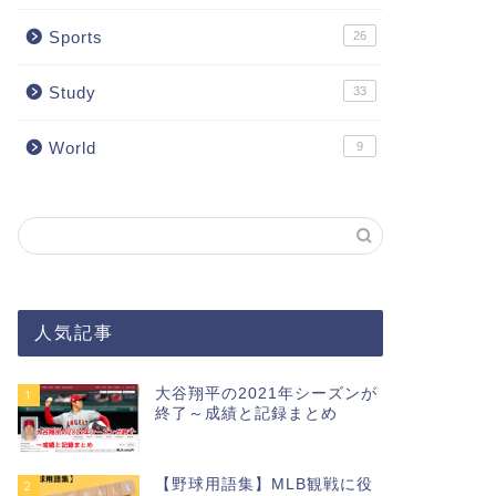
Sports
26
Study
33
World
9
人気記事
大谷翔平の2021年シーズンが
1
終了～成績と記録まとめ
【野球用語集】MLB観戦に役
2