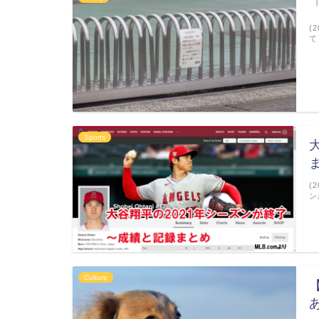
(
て
Sports
(
ン
Culture