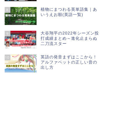
植物にまつわる英単語集｜あ
8
いうえお順(英語一覧)
大谷翔平の2022年シーズン投
9
打成績まとめ～進化止まらぬ
二刀流スター
英語の発音まずはここから！
10
アルファベットの正しい音の
出し方