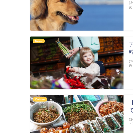
(
読
News
(
通
Culture
(
・