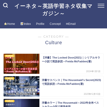
イーネタ～英語学習ネタ収集マ
ガジン～
Home
Index
Profile
Concept
✉Email
― CATEGORY ―
Culture
Culture
【洋書】The Locked Door(2021)｜シリアルキラ
ー小説で英語多読～Freida McFadden(著)
2024年1月1日
Culture
洋書サスペンス｜The Housemaid's Secret(2023)
で英語多読～Freida McFadden(著)
2023年12月10日
Culture
洋書ホラー｜The Housemaid～2022年全米ベス
トセラー小説で英語多読