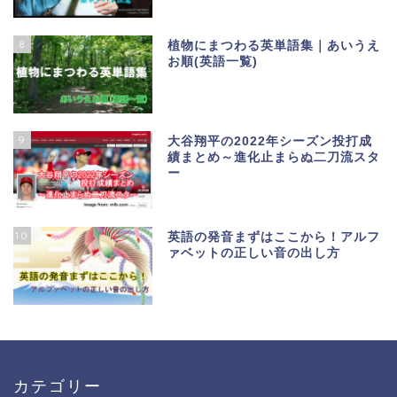
8
植物にまつわる英単語集｜あいうえ
お順(英語一覧)
9
大谷翔平の2022年シーズン投打成
績まとめ～進化止まらぬ二刀流スタ
ー
10
英語の発音まずはここから！アルフ
ァベットの正しい音の出し方
カテゴリー