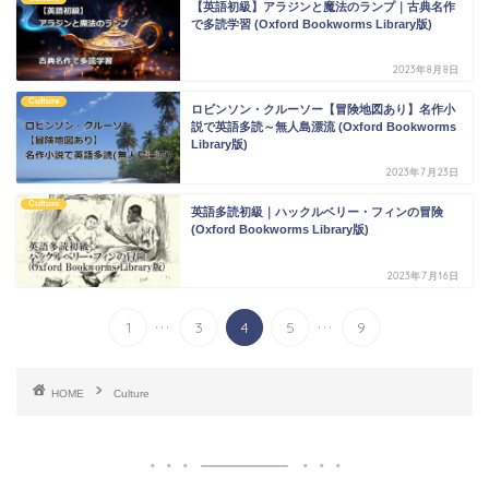
【英語初級】アラジンと魔法のランプ｜古典名作
で多読学習 (Oxford Bookworms Library版)
2023年8月8日
Culture
ロビンソン・クルーソー【冒険地図あり】名作小
説で英語多読～無人島漂流 (Oxford Bookworms
Library版)
2023年7月23日
Culture
英語多読初級｜ハックルベリー・フィンの冒険
(Oxford Bookworms Library版)
2023年7月16日
...
...
1
3
4
5
9
HOME
Culture