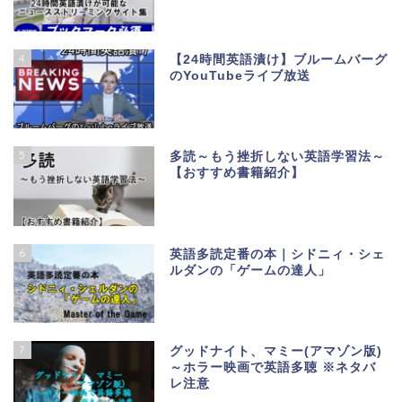
4
【24時間英語漬け】ブルームバーグ
のYouTubeライブ放送
5
多読～もう挫折しない英語学習法～
【おすすめ書籍紹介】
6
英語多読定番の本｜シドニィ・シェ
ルダンの「ゲームの達人」
7
グッドナイト、マミー(アマゾン版)
～ホラー映画で英語多聴 ※ネタバ
レ注意