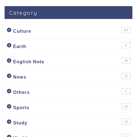
Category
84
Culture
6
Earth
36
English Note
25
News
5
Others
26
Sports
33
Study
9