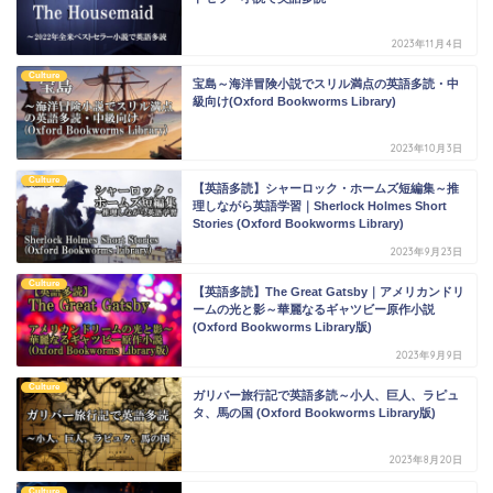
2023年11月4日
Culture
宝島～海洋冒険小説でスリル満点の英語多読・中
級向け(Oxford Bookworms Library)
2023年10月3日
Culture
【英語多読】シャーロック・ホームズ短編集～推
理しながら英語学習｜Sherlock Holmes Short
Stories (Oxford Bookworms Library)
2023年9月23日
Culture
【英語多読】The Great Gatsby｜アメリカンドリ
ームの光と影～華麗なるギャツビー原作小説
(Oxford Bookworms Library版)
2023年9月9日
Culture
ガリバー旅行記で英語多読～小人、巨人、ラピュ
タ、馬の国 (Oxford Bookworms Library版)
2023年8月20日
Culture